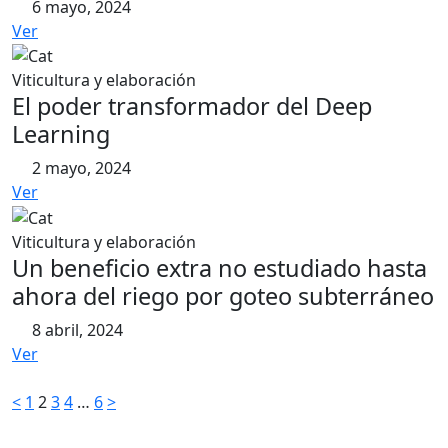
6 mayo, 2024
Ver
Viticultura y elaboración
El poder transformador del Deep
Learning
2 mayo, 2024
Ver
Viticultura y elaboración
Un beneficio extra no estudiado hasta
ahora del riego por goteo subterráneo
8 abril, 2024
Ver
Paginación
<
1
2
3
4
…
6
>
de