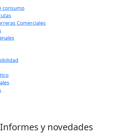
de consumo
tutas
arreras Comerciales
s
Canales
ibilidad
tico
ales
s
Informes y novedades
Ir
al