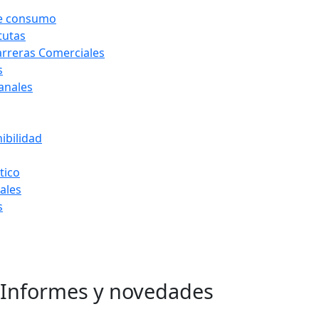
de consumo
tutas
arreras Comerciales
s
Canales
ibilidad
tico
ales
s
Informes y novedades
Ir
al