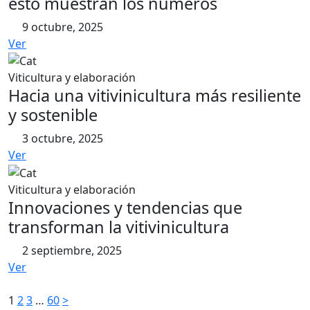
esto muestran los números
9 octubre, 2025
Ver
Viticultura y elaboración
Hacia una vitivinicultura más resiliente
y sostenible
3 octubre, 2025
Ver
Viticultura y elaboración
Innovaciones y tendencias que
transforman la vitivinicultura
2 septiembre, 2025
Ver
Paginación
1
2
3
…
60
>