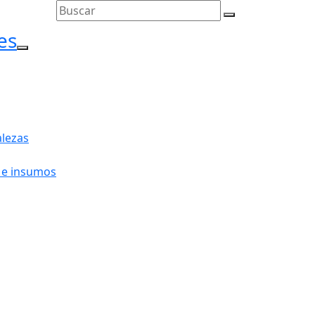
es
l menú
lezas
 e insumos