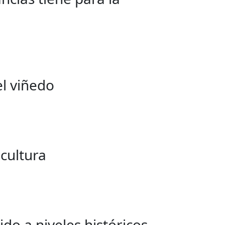
el viñedo
icultura
do a niveles históricos