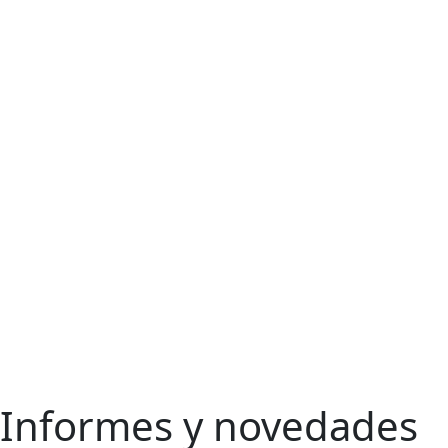
Informes y novedades
Ir
al