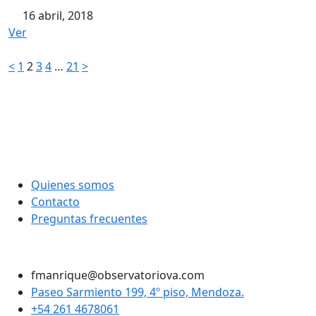
16 abril, 2018
Ver
Paginación
<
1
2
3
4
…
21
>
de
entradas
Quienes somos
Contacto
Preguntas frecuentes
Twitter
Instagram
LinkedIn
Facebook
fmanrique@observatoriova.com
Paseo Sarmiento 199, 4º piso, Mendoza.
+54 261 4678061