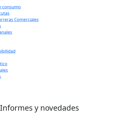
de consumo
tutas
arreras Comerciales
s
Canales
ibilidad
tico
ales
s
Informes y novedades
Ir
al