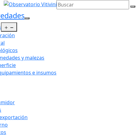
vedades
Abrir el menú
s
oración
al
ológicos
rmedades y malezas
erficie
equipamientos e insumos
umidor
s
 exportación
rno
tos