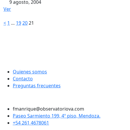
9 agosto, 2004
Ver
Paginación
<
1
…
19
20
21
de
entradas
Quienes somos
Contacto
Preguntas frecuentes
Twitter
Instagram
LinkedIn
Facebook
fmanrique@observatoriova.com
Paseo Sarmiento 199, 4º piso, Mendoza.
+54 261 4678061