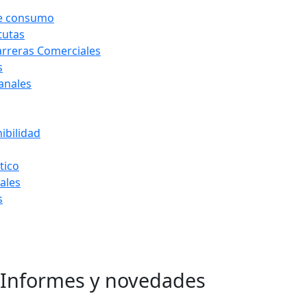
de consumo
tutas
arreras Comerciales
s
Canales
ibilidad
tico
ales
s
Informes y novedades
Ir
al