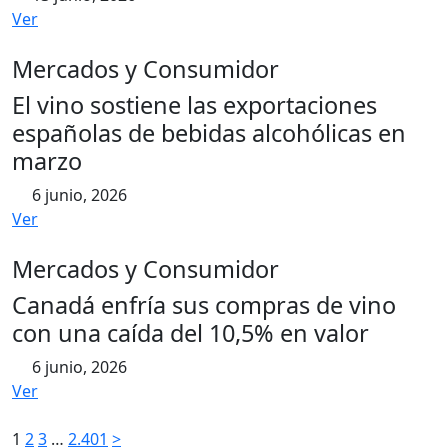
Ver
Mercados y Consumidor
El vino sostiene las exportaciones
españolas de bebidas alcohólicas en
marzo
6 junio, 2026
Ver
Mercados y Consumidor
Canadá enfría sus compras de vino
con una caída del 10,5% en valor
6 junio, 2026
Ver
Paginación
1
2
3
…
2.401
>