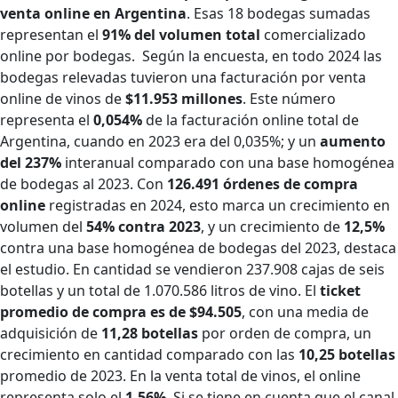
venta online en Argentina
. Esas 18 bodegas sumadas
representan el
91% del volumen total
comercializado
online por bodegas.
Según la encuesta, en todo 2024 las
bodegas relevadas tuvieron una facturación por venta
online de vinos de
$11.953 millones
. Este número
representa el
0,054%
de la facturación online total de
Argentina, cuando en 2023 era del 0,035%; y un
aumento
del 237%
interanual comparado con una base homogénea
de bodegas al 2023.
Con
126.491 órdenes de compra
online
registradas en 2024, esto marca un crecimiento en
volumen del
54% contra 2023
, y un crecimiento de
12,5%
contra una base homogénea de bodegas del 2023, destaca
el estudio. En cantidad se vendieron 237.908 cajas de seis
botellas y un total de 1.070.586 litros de vino.
El
ticket
promedio de compra es de $94.505
, con una media de
adquisición de
11,28 botellas
por orden de compra, un
crecimiento en cantidad comparado con las
10,25 botellas
promedio de 2023.
En la venta total de vinos, el online
representa solo el
1,56%
. Si se tiene en cuenta que el canal