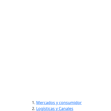
Ir
Mercados y consumidor
al
Logísticas y Canales