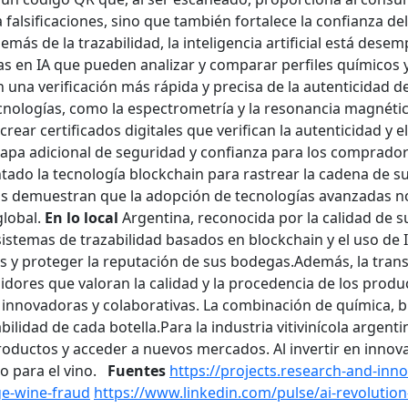
falsificaciones, sino que también fortalece la confianza de
emás de la trazabilidad, la inteligencia artificial está des
 en IA que pueden analizar y comparar perfiles químicos y 
 una verificación más rápida y precisa de la autenticidad d
ecnologías, como la espectrometría y la resonancia magnéti
ar certificados digitales que verifican la autenticidad y el
capa adicional de seguridad y confianza para los comprador
tado la tecnología blockchain para rastrear la cadena de s
os demuestran que la adopción de tecnologías avanzadas no
global.
En lo local
Argentina, reconocida por la calidad de su
istemas de trazabilidad basados en blockchain y el uso de I
s y proteger la reputación de sus bodegas.​
Además, la trans
idores que valoran la calidad y la procedencia de los prod
s innovadoras y colaborativas. La combinación de química, b
bilidad de cada botella.​
Para la industria vitivinícola argen
oductos y acceder a nuevos mercados. Al invertir en innova
 para el vino.
Fuentes
https://projects.research-and-inn
ge-wine-fraud
https://www.linkedin.com/pulse/ai-revolutio