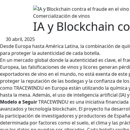
contenido
Comercialización de vinos
IA y Blockchain co
30 abril, 2025
Desde Europa hasta América Latina, la combinación de quími
para proteger la autenticidad de cada botella.
En un mercado global donde la autenticidad es clave, el fra
Europea, las falsificaciones de vinos y licores generan pé
exportadores de vino en el mundo, no está exenta de este pr
proteger la reputación de las bodegas y la confianza de lo
como TRACEWINDU en Europa están utilizando la química y la
hasta la mesa. Además, el uso de inteligencia artificial (IA)
Modelo a Seguir
TRACEWINDU es una iniciativa financiada 
avanzados y tecnología blockchain. El proyecto ha desarrol
la participación de investigadores y productores de España, 
determinada por factores como el suelo, el clima y las prác
que los datos no puedan ser alterados. Cada botella recibe