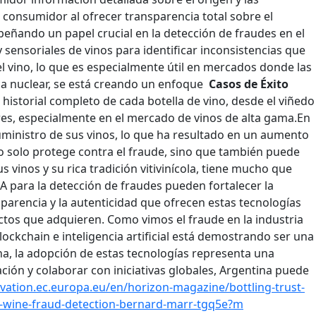
l consumidor al ofrecer transparencia total sobre el
empeñando un papel crucial en la detección de fraudes en el
sensoriales de vinos para identificar inconsistencias que
el vino, lo que es especialmente útil en mercados donde las
ca nuclear, se está creando un enfoque
Casos de Éxito
 historial completo de cada botella de vino, desde el viñedo
es, especialmente en el mercado de vinos de alta gama.​
En
uministro de sus vinos, lo que ha resultado en un aumento
 solo protege contra el fraude, sino que también puede
s vinos y su rica tradición vitivinícola, tiene mucho que
A para la detección de fraudes pueden fortalecer la
parencia y la autenticidad que ofrecen estas tecnologías
uctos que adquieren.
Como vimos el fraude en la industria
lockchain e inteligencia artificial está demostrando ser una
tina, la adopción de estas tecnologías representa una
ción y colaborar con iniciativas globales, Argentina puede
ovation.ec.europa.eu/en/horizon-magazine/bottling-trust-
n-wine-fraud-detection-bernard-marr-tgq5e?m