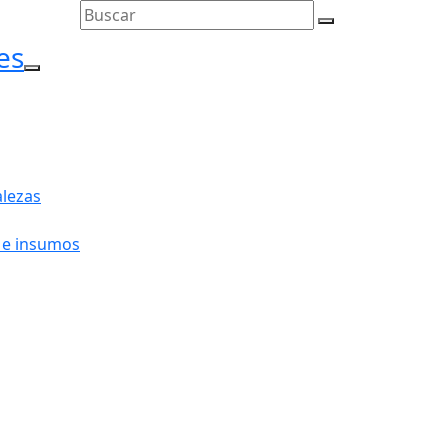
es
l menú
lezas
 e insumos