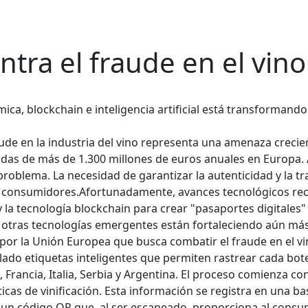
ntra el fraude en el vino
ca, blockchain e inteligencia artificial está transformando
ude en la industria del vino representa una amenaza crecien
rdidas de más de 1.300 millones de euros anuales en Europa.
oblema. La necesidad de garantizar la autenticidad y la tra
s consumidores.​
Afortunadamente, avances tecnológicos rec
 tecnología blockchain para crear "pasaportes digitales" q
 y otras tecnologías emergentes están fortaleciendo aún más l
por la Unión Europea que busca combatir el fraude en el v
lado etiquetas inteligentes que permiten rastrear cada bote
Francia, Italia, Serbia y Argentina.
El proceso comienza con 
ticas de vinificación. Esta información se registra en una b
 un código QR que, al ser escaneado, proporciona al consum