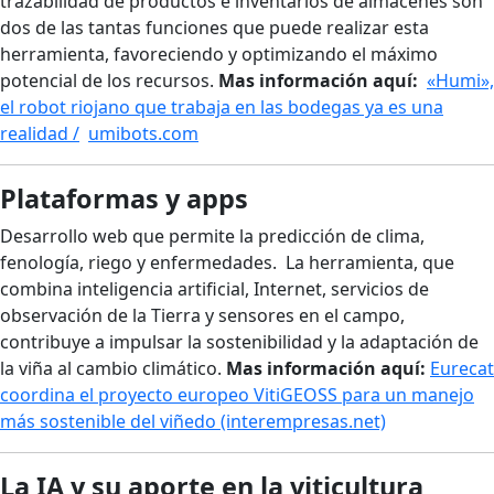
trazabilidad de productos e inventarios de almacenes son
dos de las tantas funciones que puede realizar esta
herramienta, favoreciendo y optimizando el máximo
potencial de los recursos.
Mas información aquí:
«Humi»,
el robot riojano que trabaja en las bodegas ya es una
realidad /
umibots.com
Plataformas y apps
Desarrollo web que permite la predicción de clima,
fenología, riego y enfermedades. La herramienta, que
combina inteligencia artificial, Internet, servicios de
observación de la Tierra y sensores en el campo,
contribuye a impulsar la sostenibilidad y la adaptación de
la viña al cambio climático.
Mas información aquí:
Eurecat
coordina el proyecto europeo VitiGEOSS para un manejo
más sostenible del viñedo (interempresas.net)
La IA y su aporte en la viticultura