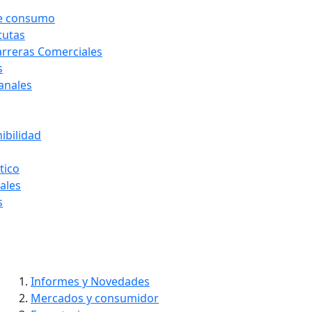
de consumo
tutas
arreras Comerciales
s
Canales
ibilidad
tico
ales
s
Ir
Informes y Novedades
al
Mercados y consumidor