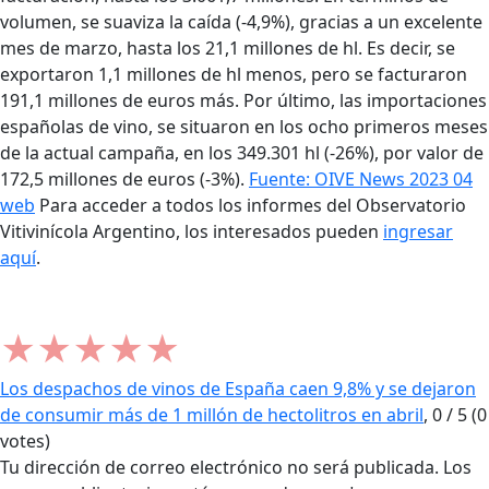
volumen, se suaviza la caída (-4,9%), gracias a un excelente
mes de marzo, hasta los 21,1 millones de hl. Es decir, se
exportaron 1,1 millones de hl menos, pero se facturaron
191,1 millones de euros más. Por último, las importaciones
españolas de vino, se situaron en los ocho primeros meses
de la actual campaña, en los 349.301 hl (-26%), por valor de
172,5 millones de euros (-3%).
Fuente: OIVE News 2023 04
web
Para acceder a todos los informes del Observatorio
Vitivinícola Argentino, los interesados pueden
ingresar
aquí
.
★
★
★
★
★
Los despachos de vinos de España caen 9,8% y se dejaron
de consumir más de 1 millón de hectolitros en abril
,
0
/
5
(
0
votes)
Tu dirección de correo electrónico no será publicada.
Los