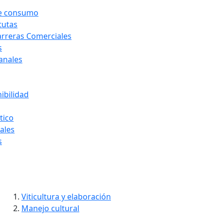
de consumo
tutas
arreras Comerciales
s
Canales
ibilidad
tico
ales
s
Ir
Viticultura y elaboración
al
Manejo cultural