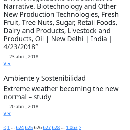
Narrative, Biotechnology and Other
New Production Technologies, Fresh
Fruit, Tree Nuts, Sugar, Retail Foods,
Dairy and Products, Livestock and
Products, Oil | New Delhi | India |
4/23/2018″
23 abril, 2018
Ver
Ambiente y Sostenibilidad
Extreme weather becoming the new
normal – study
20 abril, 2018
Ver
Paginación
<
1
…
624
625
626
627
628
…
1.063
>