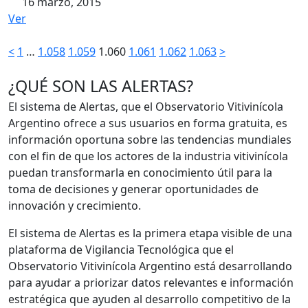
16 marzo, 2015
Ver
Paginación
<
1
…
1.058
1.059
1.060
1.061
1.062
1.063
>
de
¿QUÉ SON LAS ALERTAS?
entradas
El sistema de Alertas, que el Observatorio Vitivinícola
Argentino ofrece a sus usuarios en forma gratuita, es
información oportuna sobre las tendencias mundiales
con el fin de que los actores de la industria vitivinícola
puedan transformarla en conocimiento útil para la
toma de decisiones y generar oportunidades de
innovación y crecimiento.
El sistema de Alertas es la primera etapa visible de una
plataforma de Vigilancia Tecnológica que el
Observatorio Vitivinícola Argentino está desarrollando
para ayudar a priorizar datos relevantes e información
estratégica que ayuden al desarrollo competitivo de la