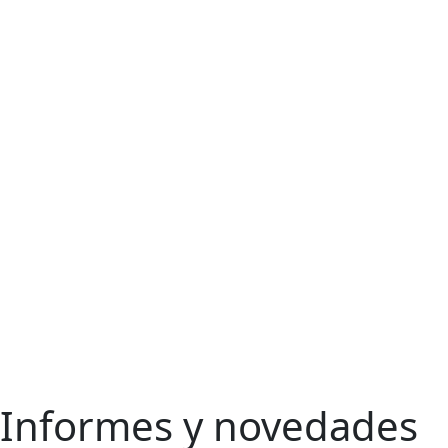
Informes y novedades
Ir
al