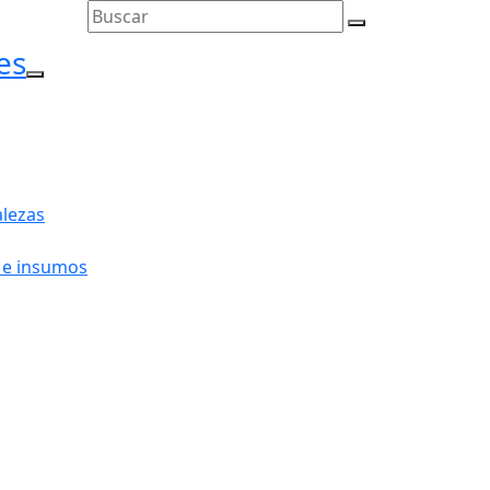
es
l menú
lezas
 e insumos