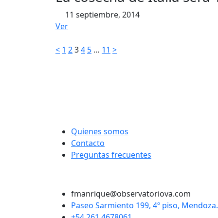
11 septiembre, 2014
Ver
Paginación
<
1
2
3
4
5
…
11
>
de
entradas
Quienes somos
Contacto
Preguntas frecuentes
Twitter
Instagram
LinkedIn
Facebook
fmanrique@observatoriova.com
Paseo Sarmiento 199, 4º piso, Mendoza.
+54 261 4678061