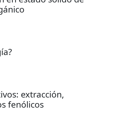
gánico
ía?
vos: extracción,
s fenólicos