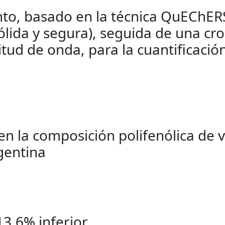
to, basado en la técnica QuEChERS
sólida y segura), seguida de una cr
tud de onda, para la cuantificación
en la composición polifenólica de vi
gentina
13,6% inferior