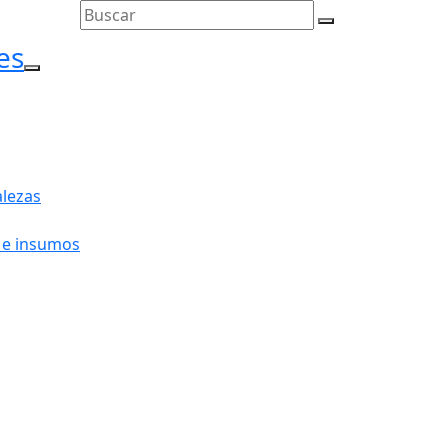
es
l menú
lezas
 e insumos