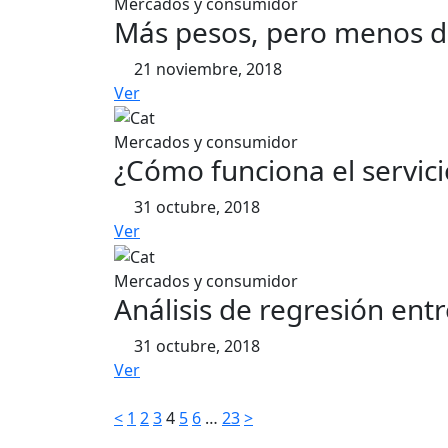
Mercados y consumidor
Más pesos, pero menos d
21 noviembre, 2018
Ver
Mercados y consumidor
¿Cómo funciona el servic
31 octubre, 2018
Ver
Mercados y consumidor
Análisis de regresión entre
31 octubre, 2018
Ver
Paginación
<
1
2
3
4
5
6
…
23
>