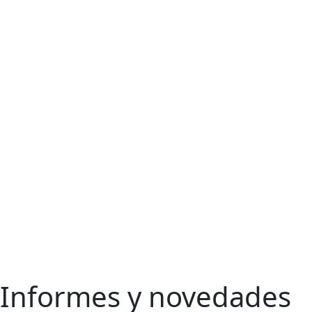
Informes y novedades
Ir
al