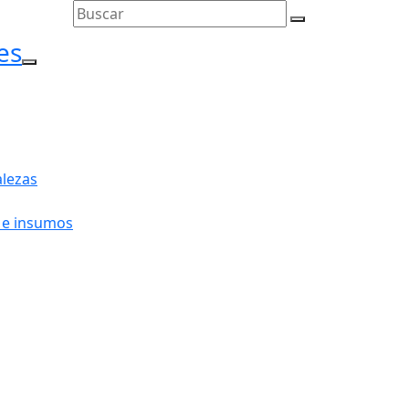
es
l menú
lezas
 e insumos