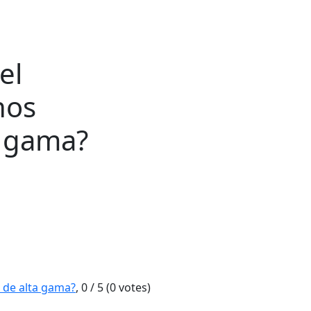
el
nos
a gama?
s de alta gama?
,
0
/
5
(
0
votes)